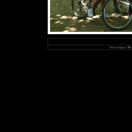
Total images:
90